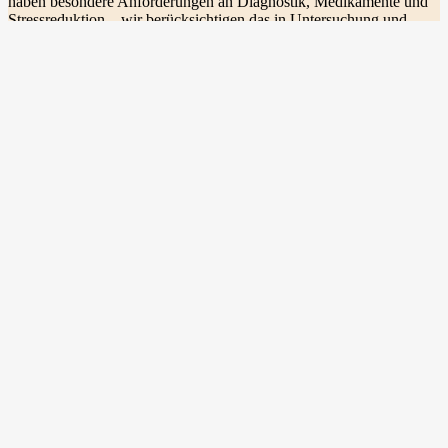
haben besondere Anforderungen an Diagnostik, Medikamente und
Stressreduktion – wir berücksichtigen das in Untersuchung und
Behandlung und beraten Sie auch zu Haltung und Fütterung.